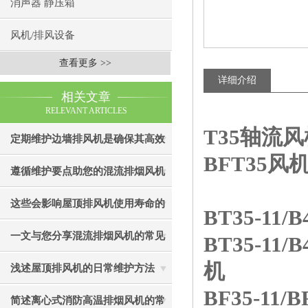
消声器 静压箱
风机/排风设备
查看更多 >>
详细介绍
相关文章
RELEVANT ARTICLES
T35轴流风
定期维护边墙排风机是确保其高效
BFT35风
通风效果的关键
遵循维护要点助您的混流排烟风机
成为真正“风中卫士”
这些会影响屋顶排风机使用寿命的
BT35-11
因素您知道吗？
一文与您分享混流排烟风机的常见
BT35-11
机
故障相应解决方法
浅述屋顶排风机的日常维护方法
BF35-1
简述离心式消防高温排烟风机的常