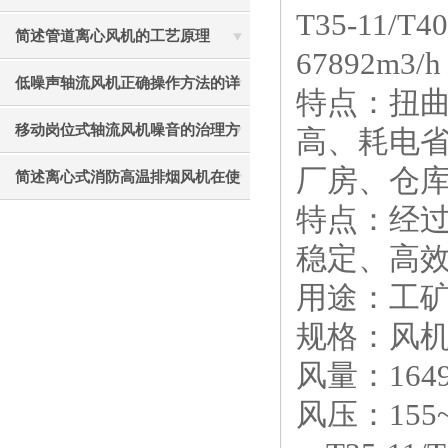
T35-11/T
见故障相应解决方法
简述管道离心风机的工艺原理
67892m3/h
低噪声轴流风机正确操作方法的详
特点：扭曲
细说明
移动岗位式轴流风机噪音的治理方
高、耗电省
厂房、仓库
法介绍
简述离心式消防高温排烟风机在使
特点：经
用中应注意的要点
稳定、高
用途：工
规格：风机直
风量：1649
风压：155~