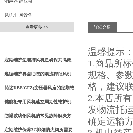
消声器 静压箱
风机/排风设备
查看更多 >>
详细介绍
相关文章
RELEVANT ARTICLES
温馨提示
定期维护边墙排风机是确保其高效
1.商品所
规格、参
通风效果的关键
遵循维护要点助您的混流排烟风机
格，建议
成为真正“风中卫士”
简述DBF(CFZ)变压器风扇的定期维
2.本店所
护保养步骤
储能柜专用风机建立周期性维护机
发物流托
制的重要性分享
防爆玻璃钢风机的常见故障解决方
确定运输
法
定期维护保养3C排烟防火阀所需要
3.机电类