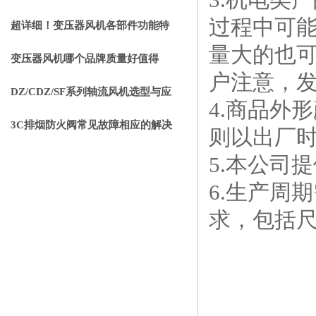
过程中可
重要的事项分享
超详细！变压器风机各部件功能特
量大的也
点全分享
变压器风机哪个品牌质量好值得
户注意，
选？静音节能使用寿命长
DZ/CDZ/SF系列轴流风机选型与应
4.商品外
用指南
3C排烟防火阀常见故障相应的解决
则以出厂
方法
5.本公司
6.生产周
求，包括