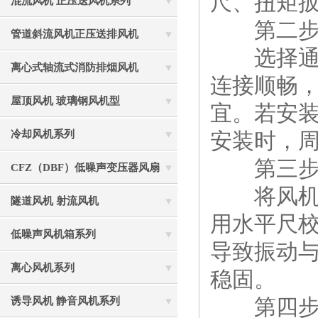
尺、扭矩
混流风机 正压送风机系列
第二步：
管道斜流风机正压送排风机
选择通风
离心式轴流式消防排烟风机
连接顺畅
屋顶风机 玻璃钢风机型
宜。若安
冷却风机系列
安装时，周
第三步：
CFZ（DBF）低噪声变压器风扇
将风机置
隧道风机 射流风机
用水平尺校
低噪声风机箱系列
导致振动
离心风机系列
稳固。
第四步：
诱导风机 静音风机系列