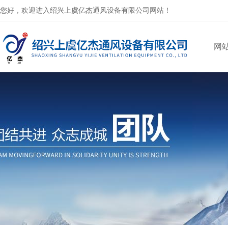
您好，欢迎进入绍兴上虞亿杰通风设备有限公司网站！
网