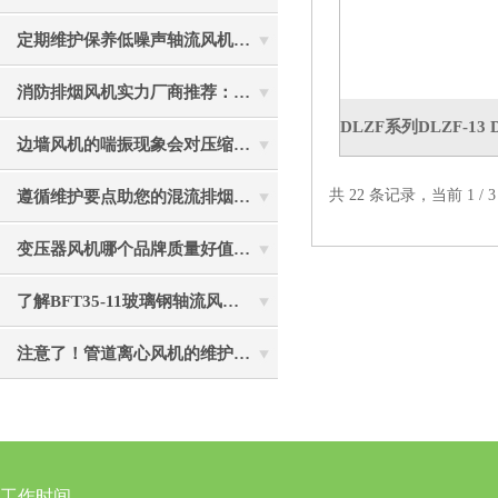
定期维护保养低噪声轴流风机能让其运行更加稳定
消防排烟风机实力厂商推荐：绍兴上虞亿杰通风设备风量覆盖444～134892 m3/h
边墙风机的喘振现象会对压缩机造成的损害介绍
共 22 条记录，当前 1 /
遵循维护要点助您的混流排烟风机成为真正“风中卫士”
变压器风机哪个品牌质量好值得选？静音节能使用寿命长
了解BFT35-11玻璃钢轴流风机各组成部件功能特点才能更好的使用它
注意了！管道离心风机的维护保养工作不能忘
工作时间