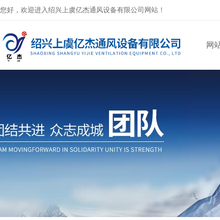
您好，欢迎进入绍兴上虞亿杰通风设备有限公司网站！
网