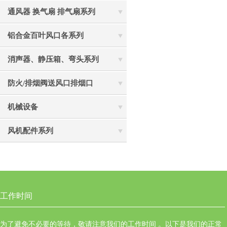
通风器 换气扇 排气扇系列
铝合金百叶风口各系列
消声器、静压箱、弯头系列
防火/排烟阀送风口排烟口
机械设备
风机配件系列
工作时间
为了避免不必要的等待，敬请注意我们的工作时间 。以下是我们的正常