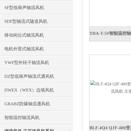
SF型低噪声轴流风机
SDF型轴流式隧道风机
移动岗位式轴流风机
电机外置式轴流风机
YWF型外转子轴流风机
DZ型低噪声轴流式通风机
DWEX（WEX）边墙风机
GRABZ防爆轴流通风机
智能温控轴流风机