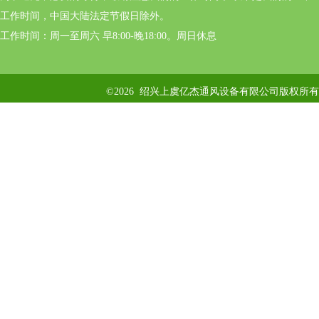
工作时间，中国大陆法定节假日除外。
工作时间：周一至周六 早8:00-晚18:00。周日休息
©2026 绍兴上虞亿杰通风设备有限公司版权所有