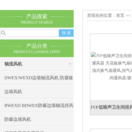
您现在的位置：
首页
>>
产品搜索
PRODUCT SEARCH
产品分类
PRODUCT CLASSIFICATION
轴流风机
DWEX/WEXD边墙轴流风机 防腐玻
璃钢防爆不锈钢排风机
边墙风机
BWEXD BDWEX防爆边墙轴流排风
机 防爆边墙风机
防爆边墙风机