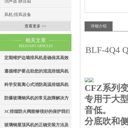
消声器 静压箱
风机/排风设备
查看更多 >>
详细介绍
相关文章
RELEVANT ARTICLES
BLF-4Q
定期维护边墙排风机是确保其高效
通风效果的关键
遵循维护要点助您的混流排烟风机
成为真正“风中卫士”
科学安装离心式消防高温排烟风机
CFZ系列
专用于大
是实现精准布防的关键
防爆玻璃钢风机的常见故障解决方
音低。
法
3C排烟防火阀能够很好的保护我们
分底吹和侧
的生命财产安全
玻璃钢屋顶风机的正确安装方法及