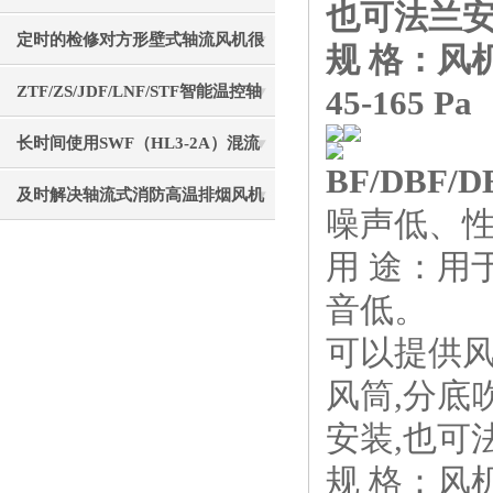
也可法兰安
实用操作技巧分享
定时的检修对方形壁式轴流风机很
规 格：风机直
有必要
ZTF/ZS/JDF/LNF/STF智能温控轴
45-165 Pa
流风机介绍
长时间使用SWF（HL3-2A）混流
BF/DBF
风机后要注意清理
及时解决轴流式消防高温排烟风机
噪声低、
故障是确保生命通道畅通的核心保
用 途：用
障
音低。
可以提供
风筒,分底
安装,也可
规 格：风机直