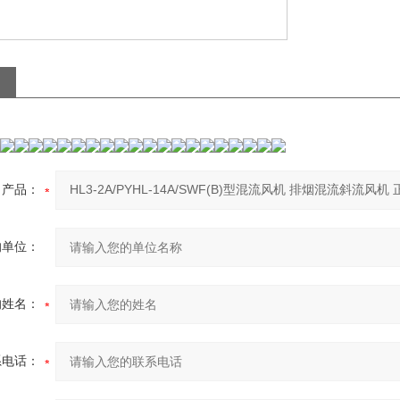
产品：
的单位：
的姓名：
系电话：