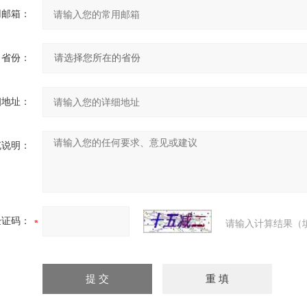
用邮箱：
省份：
细地址：
充说明：
验证码：
请输入计算结果（