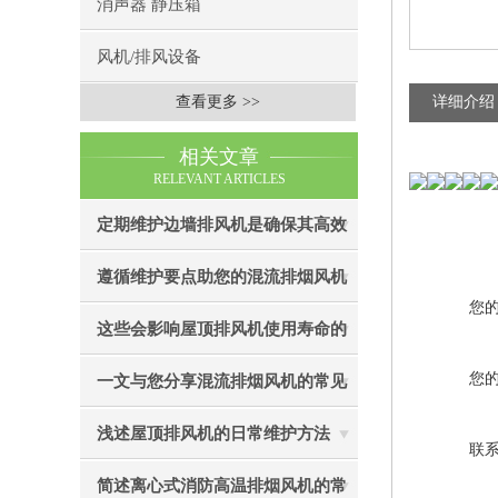
消声器 静压箱
风机/排风设备
查看更多 >>
详细介绍
相关文章
RELEVANT ARTICLES
定期维护边墙排风机是确保其高效
通风效果的关键
遵循维护要点助您的混流排烟风机
您
成为真正“风中卫士”
这些会影响屋顶排风机使用寿命的
因素您知道吗？
您
一文与您分享混流排烟风机的常见
故障相应解决方法
浅述屋顶排风机的日常维护方法
联
简述离心式消防高温排烟风机的常