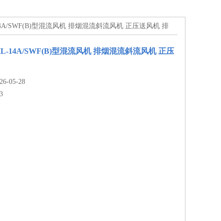
HL-14A/SWF(B)型混流风机 排烟混流斜流风机 正压送风机 排
YHL-14A/SWF(B)型混流风机 排烟混流斜流风机 正压
-05-28
3