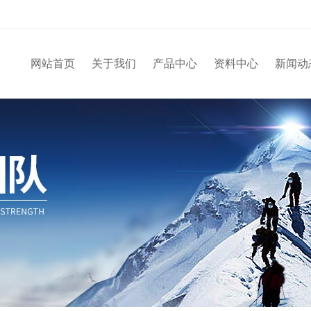
网站首页
关于我们
产品中心
资料中心
新闻动