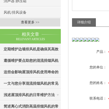
消声器 静压箱
风机/排风设备
查看更多 >>
详细介绍
相关文章
RELEVANT ARTICLES
定期维护边墙排风机是确保其高效
产品：
通风效果的关键
遵循维护要点助您的混流排烟风机
您的单位：
成为真正“风中卫士”
这些会影响屋顶排风机使用寿命的
因素您知道吗？
您的姓名：
一文与您分享混流排烟风机的常见
故障相应解决方法
浅述屋顶排风机的日常维护方法
联系电话：
简述离心式消防高温排烟风机的常