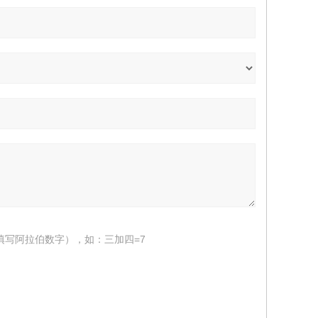
填写阿拉伯数字），如：三加四=7