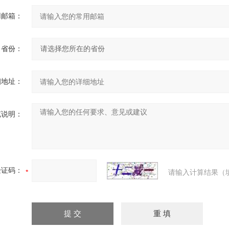
用邮箱：
省份：
细地址：
充说明：
验证码：
请输入计算结果（