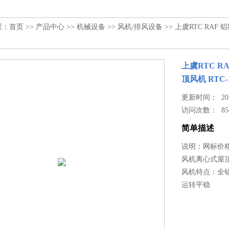
置：
首页
>>
产品中心
>>
机械设备
>>
风机/排风设备
>> 上虞RTC RA
上虞RTC 
顶风机 RTC-1
更新时间： 2026
访问次数：
85
简单描述
说明：网标价格
风机离心式屋顶
风机特点：全
运转平稳