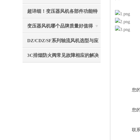
重要的事项分享
超详细！变压器风机各部件功能特
点全分享
变压器风机哪个品牌质量好值得
选？静音节能使用寿命长
DZ/CDZ/SF系列轴流风机选型与应
用指南
3C排烟防火阀常见故障相应的解决
方法
您
您
联