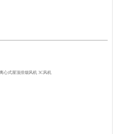
机 离心式屋顶排烟风机 3C风机