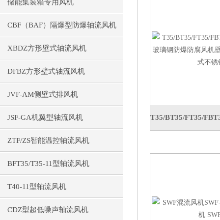
储能集装箱专用风机
CBF（BAF）隔爆型防爆轴流风机
XBDZ方形壁式轴流风机
DFBZ方形壁式轴流风机
JVF-AM侧壁式排风机
JSF-GA机翼型轴流风机
ZTF/ZS智能温控轴流风机
BFT35/T35-11型轴流风机
T40-11型轴流风机
CDZ型超低噪声轴流风机