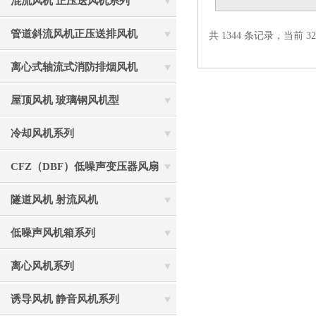
混流风机 正压送风机系列
管道斜流风机正压送排风机
共 1344 条记录，当前 32 
离心式轴流式消防排烟风机
屋顶风机 玻璃钢风机型
冷却风机系列
CFZ（DBF）低噪声变压器风扇
隧道风机 射流风机
低噪声风机箱系列
离心风机系列
诱导风机 静音风机系列