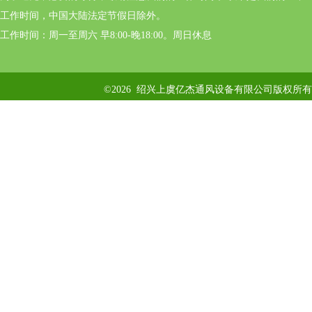
工作时间，中国大陆法定节假日除外。
工作时间：周一至周六 早8:00-晚18:00。周日休息
©2026 绍兴上虞亿杰通风设备有限公司版权所有