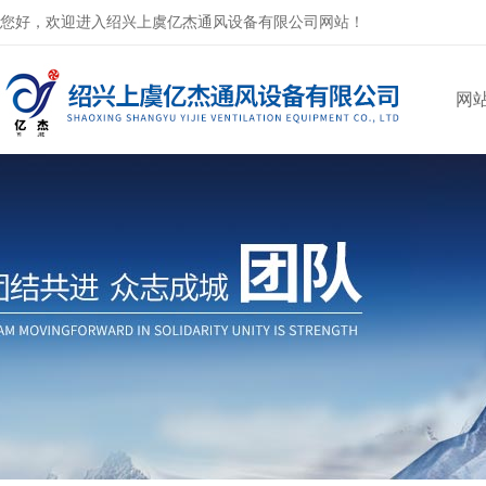
您好，欢迎进入绍兴上虞亿杰通风设备有限公司网站！
网