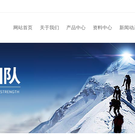
网站首页
关于我们
产品中心
资料中心
新闻动