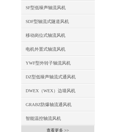
SF型低噪声轴流风机
SDF型轴流式隧道风机
移动岗位式轴流风机
电机外置式轴流风机
YWF型外转子轴流风机
DZ型低噪声轴流式通风机
DWEX（WEX）边墙风机
GRABZ防爆轴流通风机
智能温控轴流风机
查看更多 >>