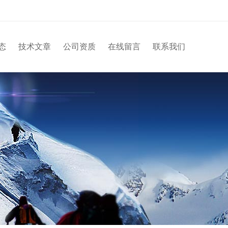
态
技术文章
公司资质
在线留言
联系我们