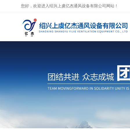
您好，欢迎进入绍兴上虞亿杰通风设备有限公司网站！