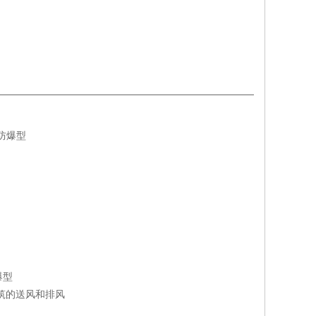
防爆型
爆型
筑的送风和排风