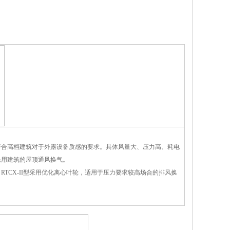
符合高档建筑对于外露设备质感的要求。具体风量大、压力高、耗电
民用建筑的屋顶通风换气。
TCX-II型采用优化离心叶轮，适用于压力要求较高场合的排风换