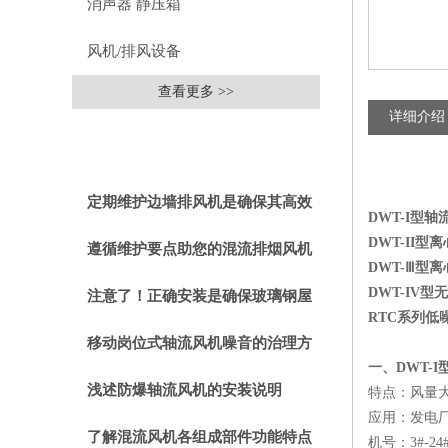
消声器 静压箱
风机/排风设备
查看更多 >>
详细介绍
相关文章
RELEVANT ARTICLES
定期维护边墙排风机是确保其高效
DWT-I型
DWT-II型
通风效果的关键
遵循维护要点助您的混流排烟风机
DWT-Ⅲ型
DWT-IV
成为真正“风中卫士”
注意了！正确安装是确保玻璃钢屋
RTC系列低
顶风机有效性的关键
移动岗位式轴流风机噪音的治理方
一、DWT-
法介绍
浅述防爆轴流风机的安装说明
特点：风量
应用：发电
了解混流风机各组成部件功能特点
机号：3#-24# 