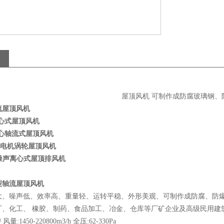
屋顶风机 可制作成防腐玻璃钢、
轴流屋顶风机
离心式屋顶风机
离心轴流式屋顶风机
型无电机涡轮屋顶风机
噪声离心式屋顶排风机
I型轴流屋顶风机
大、噪声低、效率高、重量轻、运转平稳、外形美观、可制作成防腐、防
厂、化工、 橡胶、制药、食品加工、冶金、仓库等厂矿企业及高级民用建
风量:1450-220800m3/h 全压:62-330Pa