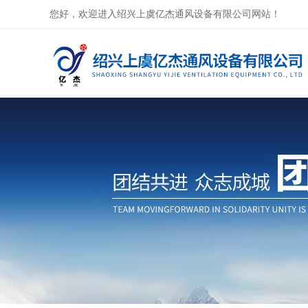
您好，欢迎进入绍兴上虞亿杰通风设备有限公司网站！