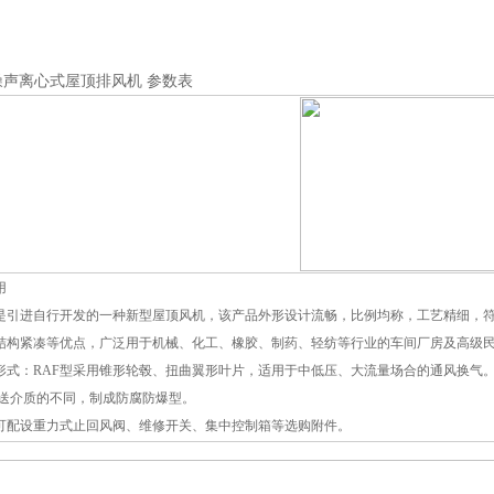
噪声离心式屋顶排风机 参数表
用
机是引进自行开发的一种新型屋顶风机，该产品外形设计流畅，比例均称，工艺精细，
结构紧凑等优点，广泛用于机械、化工、橡胶、制药、轻纺等行业的车间厂房及高级
形式：RAF型采用锥形轮毂、扭曲翼形叶片，适用于中低压、大流量场合的通风换气。R
输送介质的不同，制成防腐防爆型。
可配设重力式止回风阀、维修开关、集中控制箱等选购附件。