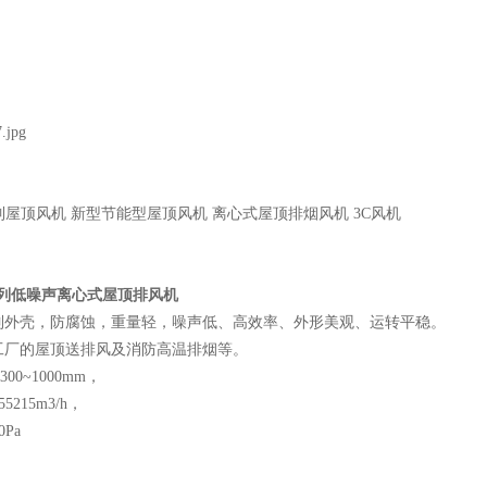
F铝制屋顶风机 新型节能型屋顶风机 离心式屋顶排烟风机 3C风机
F系列低噪声离心式屋顶排风机
制外壳，防腐蚀，重量轻，噪声低、高效率、外形美观、运转平稳。
工厂的屋顶送排风及消防高温排烟等。
00~1000mm，
5215m3/h，
0Pa