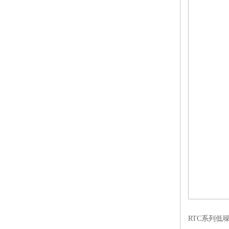
RTC系列低