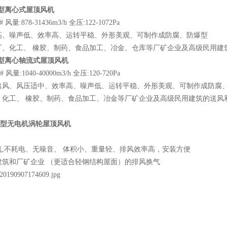
II型离心式屋顶风机
 风量:878-31436m3/h 全压:122-1072Pa
高、噪声低、效率高、运转平稳、外形美观、可制作成防腐、防爆型
厂、化工、 橡胶、制药、食品加工、冶金、仓库等厂矿企业及高级民用建
Ⅲ型离心轴流式屋顶风机
0# 风量:1040-40000m3/h 全压:120-720Pa
出风、风压适中、效率高、噪声低、运转平稳、外形美观、可制作成防腐
、化工、 橡胶、制药、食品加工、冶金等厂矿企业及高级民用建筑的送风
IV型无电机涡轮屋顶风机
机,不耗电、无噪音、 体积小、重量轻、排风效率高，安装方便
建筑和厂矿企业 （更适合轻钢结构屋面）的排风换气