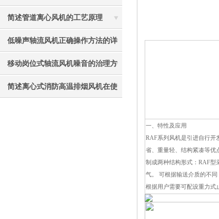
见故障相应解决方法
简述管道离心风机的工艺原理
低噪声轴流风机正确操作方法的详
细说明
移动岗位式轴流风机噪音的治理方
法介绍
简述离心式消防高温排烟风机在使
用中应注意的要点
一、特性及应用
RAF系列风机是引进自行
省、重量轻、结构紧凑等优
制成两种结构形式：RAF型
气。 可根据输送介质的不
根据用户需要可配设重力式