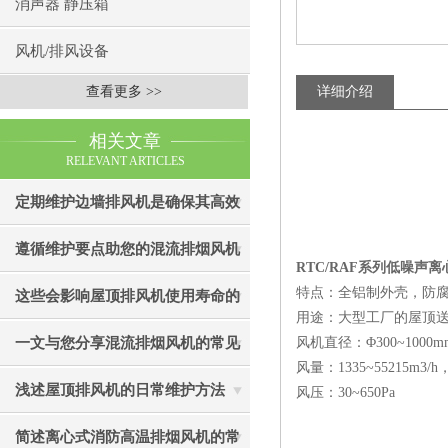
消声器 静压箱
风机/排风设备
查看更多 >>
详细介绍
相关文章
RELEVANT ARTICLES
定期维护边墙排风机是确保其高效
通风效果的关键
遵循维护要点助您的混流排烟风机
RTC/RAF系列低噪声
特点：全铝制外壳，防
成为真正“风中卫士”
这些会影响屋顶排风机使用寿命的
用途：大型工厂的屋顶
因素您知道吗？
一文与您分享混流排烟风机的常见
风机直径：Φ300~1000
风量：1335~55215m3/h
故障相应解决方法
浅述屋顶排风机的日常维护方法
风压：30~650Pa
简述离心式消防高温排烟风机的常