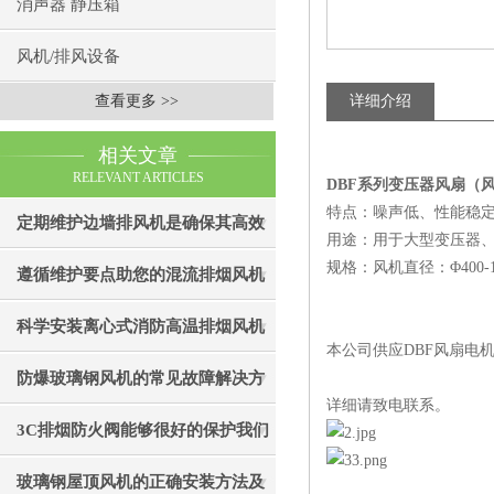
消声器 静压箱
风机/排风设备
查看更多 >>
详细介绍
相关文章
RELEVANT ARTICLES
DBF系列变压器风扇（
特点：噪声低、性能稳
定期维护边墙排风机是确保其高效
用途：用于大型变压器
规格：风机直径：Φ400-1000
通风效果的关键
遵循维护要点助您的混流排烟风机
成为真正“风中卫士”
科学安装离心式消防高温排烟风机
本公司供应DBF风扇电机。DB
是实现精准布防的关键
防爆玻璃钢风机的常见故障解决方
详细请致电联系。
法
3C排烟防火阀能够很好的保护我们
的生命财产安全
玻璃钢屋顶风机的正确安装方法及