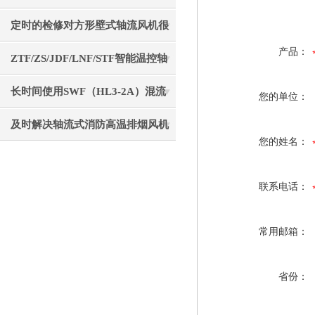
实用操作技巧分享
定时的检修对方形壁式轴流风机很
产品：
有必要
ZTF/ZS/JDF/LNF/STF智能温控轴
流风机介绍
长时间使用SWF（HL3-2A）混流
您的单位：
风机后要注意清理
及时解决轴流式消防高温排烟风机
您的姓名：
故障是确保生命通道畅通的核心保
联系电话：
障
常用邮箱：
省份：