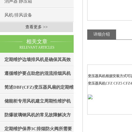
消声器 静压箱
风机/排风设备
查看更多 >>
详细介绍
相关文章
RELEVANT ARTICLES
定期维护边墙排风机是确保其高效
通风效果的关键
遵循维护要点助您的混流排烟风机
变压器风机根据安装方式可以
变压器风机CFZ CFZ5 C
成为真正“风中卫士”
简述DBF(CFZ)变压器风扇的定期维
护保养步骤
储能柜专用风机建立周期性维护机
制的重要性分享
防爆玻璃钢风机的常见故障解决方
法
定期维护保养3C排烟防火阀所需要