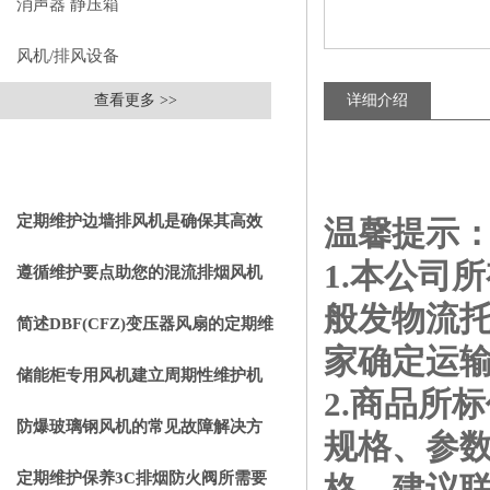
消声器 静压箱
风机/排风设备
查看更多 >>
详细介绍
相关文章
RELEVANT ARTICLES
定期维护边墙排风机是确保其高效
温馨提示
1.本公司
通风效果的关键
遵循维护要点助您的混流排烟风机
般发物流
成为真正“风中卫士”
简述DBF(CFZ)变压器风扇的定期维
家确定运
护保养步骤
储能柜专用风机建立周期性维护机
2.商品所
制的重要性分享
防爆玻璃钢风机的常见故障解决方
规格、参
法
定期维护保养3C排烟防火阀所需要
格，建议