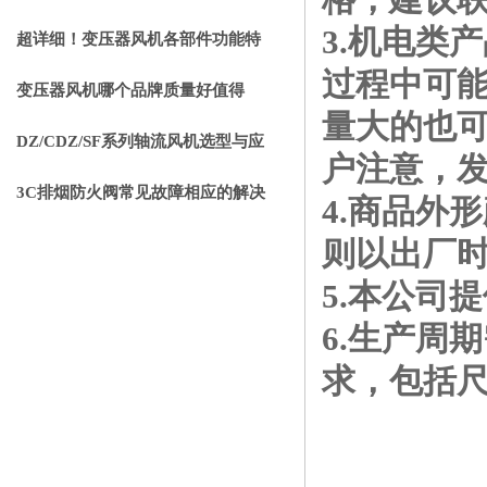
3.机电类
重要的事项分享
超详细！变压器风机各部件功能特
过程中可
点全分享
变压器风机哪个品牌质量好值得
量大的也
选？静音节能使用寿命长
DZ/CDZ/SF系列轴流风机选型与应
户注意，
用指南
3C排烟防火阀常见故障相应的解决
4.商品外
方法
则以出厂
5.本公司
6.生产周
求，包括