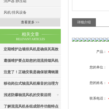
消声器 静压箱
风机/排风设备
查看更多 >>
详细介绍
相关文章
RELEVANT ARTICLES
定期维护边墙排风机是确保其高效
产品：
通风效果的关键
遵循维护要点助您的混流排烟风机
您的单位：
成为真正“风中卫士”
注意了！正确安装是确保玻璃钢屋
顶风机有效性的关键
您的姓名：
移动岗位式轴流风机噪音的治理方
法介绍
浅述防爆轴流风机的安装说明
联系电话：
了解混流风机各组成部件功能特点