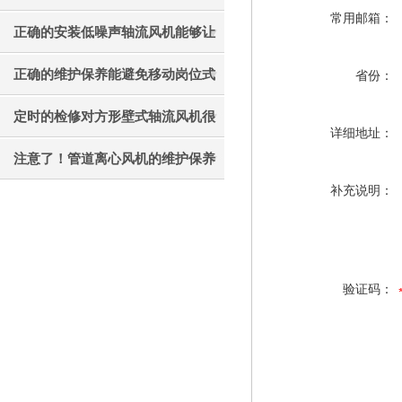
常用邮箱：
才能更好的使用它
正确的安装低噪声轴流风机能够让
其效果发挥的更好
正确的维护保养能避免移动岗位式
省份：
轴流风机被外力破坏
定时的检修对方形壁式轴流风机很
详细地址：
有必要
注意了！管道离心风机的维护保养
补充说明：
工作不能忘
验证码：