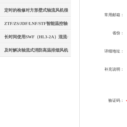
实用操作技巧分享
定时的检修对方形壁式轴流风机很
常用邮箱：
有必要
ZTF/ZS/JDF/LNF/STF智能温控轴
省份：
流风机介绍
长时间使用SWF（HL3-2A）混流
风机后要注意清理
及时解决轴流式消防高温排烟风机
详细地址：
故障是确保生命通道畅通的核心保
补充说明：
障
验证码：