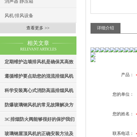
消声器 静压箱
风机/排风设备
查看更多 >>
详细介绍
相关文章
RELEVANT ARTICLES
定期维护边墙排风机是确保其高效
产品：
通风效果的关键
遵循维护要点助您的混流排烟风机
成为真正“风中卫士”
科学安装离心式消防高温排烟风机
您的单位：
是实现精准布防的关键
防爆玻璃钢风机的常见故障解决方
您的姓名：
法
3C排烟防火阀能够很好的保护我们
的生命财产安全
玻璃钢屋顶风机的正确安装方法及
联系电话：