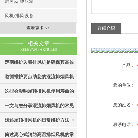
消声器 静压箱
风机/排风设备
查看更多 >>
详细介绍
相关文章
RELEVANT ARTICLES
定期维护边墙排风机是确保其高效
产品：
通风效果的关键
遵循维护要点助您的混流排烟风机
您的单位：
成为真正“风中卫士”
这些会影响屋顶排风机使用寿命的
因素您知道吗？
您的姓名：
一文与您分享混流排烟风机的常见
故障相应解决方法
浅述屋顶排风机的日常维护方法
联系电话：
简述离心式消防高温排烟风机的常