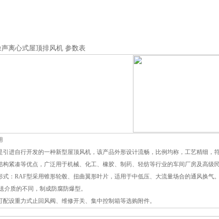
噪声离心式屋顶排风机 参数表
用
机是引进自行开发的一种新型屋顶风机，该产品外形设计流畅，比例均称，工艺精细，
结构紧凑等优点，广泛用于机械、化工、橡胶、制药、轻纺等行业的车间厂房及高级
形式：RAF型采用锥形轮毂、扭曲翼形叶片，适用于中低压、大流量场合的通风换气。R
输送介质的不同，制成防腐防爆型。
可配设重力式止回风阀、维修开关、集中控制箱等选购附件。