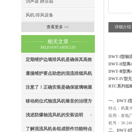
消声器 静压箱
风机/排风设备
查看更多 >>
详细介绍
相关文章
RELEVANT ARTICLES
DWT-I型
定期维护边墙排风机是确保其高效
DWT-II型
DWT-Ⅲ型
通风效果的关键
遵循维护要点助您的混流排烟风机
DWT-IV
RTC系列低
成为真正“风中卫士”
注意了！正确安装是确保玻璃钢屋
顶风机有效性的关键
移动岗位式轴流风机噪音的治理方
一、DWT-
特点：风量
法介绍
浅述防爆轴流风机的安装说明
应用：发电
机号：3#-24# 
了解混流风机各组成部件功能特点
二、
DWT-