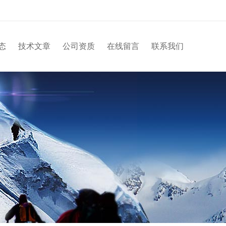
态
技术文章
公司资质
在线留言
联系我们