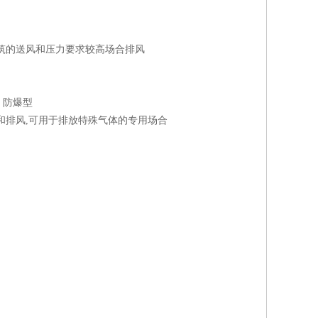
筑的送风和压力要求较高场合排风
、防爆型
和排风,可用于排放特殊气体的专用场合