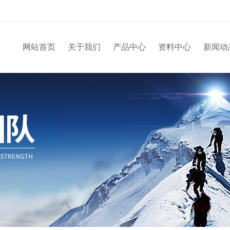
网站首页
关于我们
产品中心
资料中心
新闻动