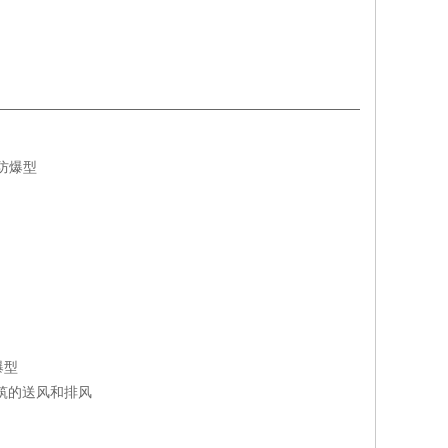
防爆型
爆型
筑的送风和排风