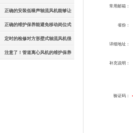
常用邮箱：
才能更好的使用它
正确的安装低噪声轴流风机能够让
其效果发挥的更好
正确的维护保养能避免移动岗位式
省份：
轴流风机被外力破坏
定时的检修对方形壁式轴流风机很
详细地址：
有必要
注意了！管道离心风机的维护保养
补充说明：
工作不能忘
验证码：