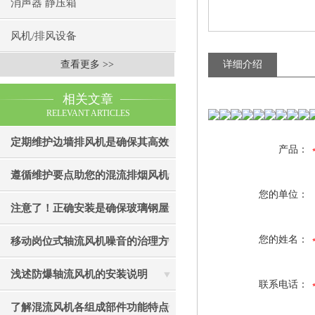
消声器 静压箱
风机/排风设备
查看更多 >>
详细介绍
相关文章
RELEVANT ARTICLES
定期维护边墙排风机是确保其高效
产品：
通风效果的关键
遵循维护要点助您的混流排烟风机
您的单位：
成为真正“风中卫士”
注意了！正确安装是确保玻璃钢屋
顶风机有效性的关键
您的姓名：
移动岗位式轴流风机噪音的治理方
法介绍
浅述防爆轴流风机的安装说明
联系电话：
了解混流风机各组成部件功能特点