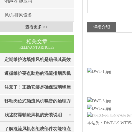
消声器 静压箱
风机/排风设备
查看更多 >>
详细介绍
相关文章
RELEVANT ARTICLES
定期维护边墙排风机是确保其高效
通风效果的关键
遵循维护要点助您的混流排烟风机
成为真正“风中卫士”
注意了！正确安装是确保玻璃钢屋
顶风机有效性的关键
移动岗位式轴流风机噪音的治理方
法介绍
浅述防爆轴流风机的安装说明
本站为：DWT-I-9 W
了解混流风机各组成部件功能特点