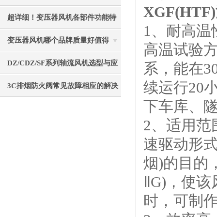
XGF(H
重要的事项分享
超详细！变压器风机各部件功能特
1、耐高温
点全分享
变压器风机哪个品牌质量好值得
高温试验
选？静音节能使用寿命长
DZ/CDZ/SF系列轴流风机选型与应
系，能在3
续运行20
用指南
3C排烟防火阀常见故障相应的解决
下车库、
方法
2、适用
速驱动形式
烟)的目的，
ⅡG)，使
时，可制