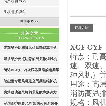
消声器 静压箱
风机/排风设备
查看更多 >>
详细介绍
相关文章
RELEVANT ARTICLES
XGF G
定期维护边墙排风机是确保其高效
特点：耐
通风效果的关键
遵循维护要点助您的混流排烟风机
速、双速
成为真正“风中卫士”
简述DBF(CFZ)变压器风扇的定期维
种风机）
护保养步骤
储能柜专用风机建立周期性维护机
用途：高
消防高温
制的重要性分享
防爆玻璃钢风机的常见故障解决方
规格：风机
法
定期维护保养3C排烟防火阀所需要