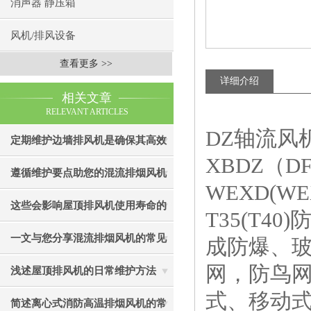
消声器 静压箱
风机/排风设备
查看更多 >>
详细介绍
相关文章
RELEVANT ARTICLES
DZ轴流风
定期维护边墙排风机是确保其高效
XBDZ（
通风效果的关键
遵循维护要点助您的混流排烟风机
WEXD(W
成为真正“风中卫士”
这些会影响屋顶排风机使用寿命的
T35(T
因素您知道吗？
一文与您分享混流排烟风机的常见
成防爆、
网，防鸟网
故障相应解决方法
浅述屋顶排风机的日常维护方法
式、移动
简述离心式消防高温排烟风机的常