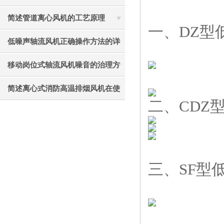
见故障相应解决方法
简述管道离心风机的工艺原理
一、DZ型
低噪声轴流风机正确操作方法的详
细说明
移动岗位式轴流风机噪音的治理方
法介绍
简述离心式消防高温排烟风机在使
二、CDZ
用中应注意的要点
三、SF型