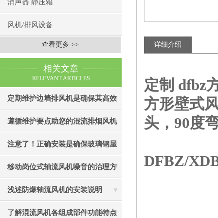
消声器 静压箱
风机/排风设备
查看更多 >>
详细介绍
相关文章
RELEVANT ARTICLES
定制 dfb
定期维护边墙排风机是确保其高效
方形壁式风
头，90度
通风效果的关键
遵循维护要点助您的混流排烟风机
成为真正“风中卫士”
注意了！正确安装是确保玻璃钢屋
DFBZ/
顶风机有效性的关键
移动岗位式轴流风机噪音的治理方
法介绍
浅述防爆轴流风机的安装说明
了解混流风机各组成部件功能特点