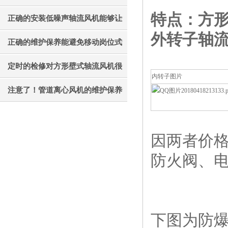
特点：方
才能更好的使用它
正确的安装低噪声轴流风机能够让
外转子轴
其效果发挥的更好
正确的维护保养能避免移动岗位式
轴流风机被外力破坏
定时的检修对方形壁式轴流风机很
内转子图片
有必要
注意了！管道离心风机的维护保养
工作不能忘
因两者价格
防火阀、
下图为防