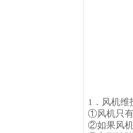
1．风机维
①风机只
②如果风