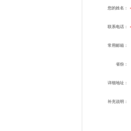
您的姓名：
联系电话：
常用邮箱：
省份：
详细地址：
补充说明：