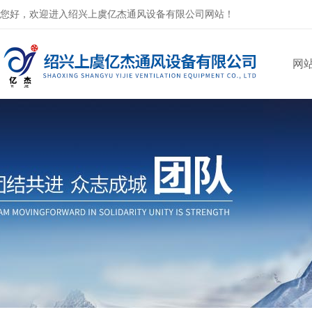
您好，欢迎进入绍兴上虞亿杰通风设备有限公司网站！
网