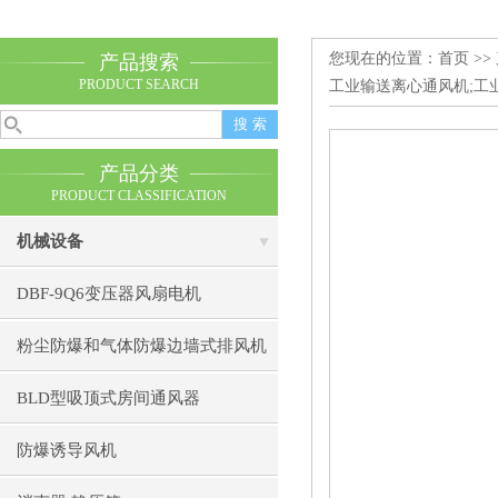
您现在的位置：
首页
>>
产品搜索
PRODUCT SEARCH
工业输送离心通风机;工业
产品分类
PRODUCT CLASSIFICATION
机械设备
DBF-9Q6变压器风扇电机
粉尘防爆和气体防爆边墙式排风机
BLD型吸顶式房间通风器
防爆诱导风机