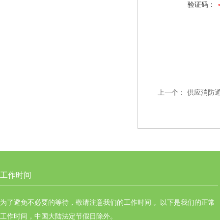
验证码：
上一个：
供应消防
工作时间
为了避免不必要的等待，敬请注意我们的工作时间 。以下是我们的正常
工作时间，中国大陆法定节假日除外。