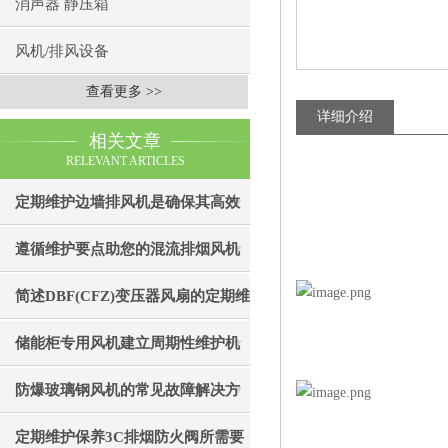
消声器 静压箱
风机/排风设备
查看更多 >>
详细介绍
相关文章
RELEVANT ARTICLES
定期维护边墙排风机是确保其高效
通风效果的关键
遵循维护要点助您的混流排烟风机
成为真正“风中卫士”
简述DBF(CFZ)变压器风扇的定期维
护保养步骤
储能柜专用风机建立周期性维护机
制的重要性分享
防爆玻璃钢风机的常见故障解决方
法
定期维护保养3C排烟防火阀所需要