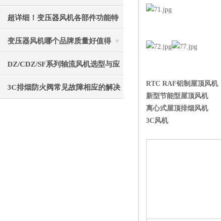
重要的事项分享
超详细！变压器风机各部件功能特
点全分享
变压器风机哪个品牌质量好值得
选？静音节能使用寿命长
DZ/CDZ/SF系列轴流风机选型与应
RTC RAF铝制屋顶风机
用指南
3C排烟防火阀常见故障相应的解决
新型节能型屋顶风机
离心式屋顶排烟风机
方法
3C风机