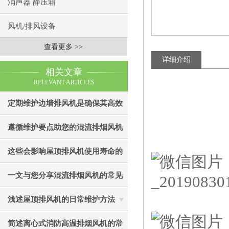
消声器 静压箱
风机/排风设备
查看更多 >>
详细介绍
相关文章
RELEVANT ARTICLES
定期维护边墙排风机是确保其高效
通风效果的关键
遵循维护要点助您的混流排烟风机
成为真正“风中卫士”
这些会影响屋顶排风机使用寿命的
因素您知道吗？
一文与您分享混流排烟风机的常见
故障相应解决方法
浅述屋顶排风机的日常维护方法
简述离心式消防高温排烟风机的常