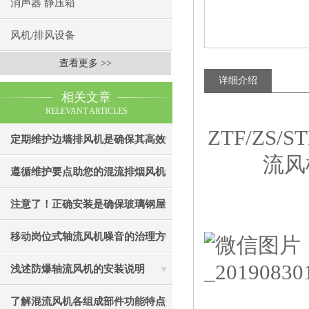
消声器 静压箱
风机/排风设备
查看更多 >>
详细介绍
相关文章
RELEVANT ARTICLES
ZTF/ZS
定期维护边墙排风机是确保其高效
流风
通风效果的关键
遵循维护要点助您的混流排烟风机
成为真正“风中卫士”
注意了！正确安装是确保玻璃钢屋
顶风机有效性的关键
移动岗位式轴流风机噪音的治理方
法介绍
浅述防爆轴流风机的安装说明
了解混流风机各组成部件功能特点