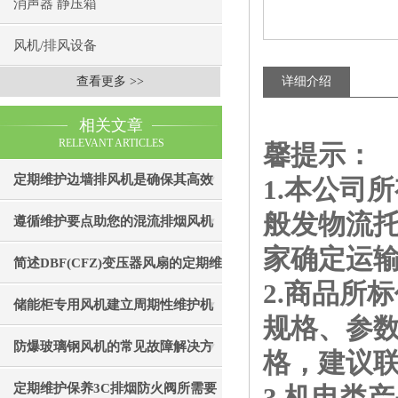
消声器 静压箱
风机/排风设备
查看更多 >>
详细介绍
相关文章
RELEVANT ARTICLES
馨提示：
定期维护边墙排风机是确保其高效
1.本公司
般发物流
通风效果的关键
遵循维护要点助您的混流排烟风机
家确定运
成为真正“风中卫士”
简述DBF(CFZ)变压器风扇的定期维
2.商品所
护保养步骤
储能柜专用风机建立周期性维护机
规格、参
制的重要性分享
防爆玻璃钢风机的常见故障解决方
格，建议
法
定期维护保养3C排烟防火阀所需要
3.机电类