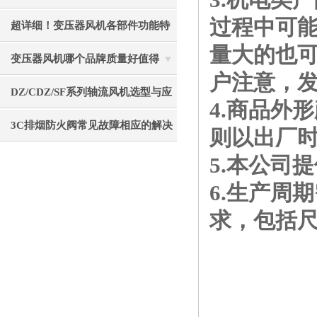
过程中可
重要的事项分享
超详细！变压器风机各部件功能特
量大的也
点全分享
变压器风机哪个品牌质量好值得
户注意，
选？静音节能使用寿命长
DZ/CDZ/SF系列轴流风机选型与应
4.商品外
用指南
3C排烟防火阀常见故障相应的解决
则以出厂
方法
5.本公司
6.生产周
求，包括