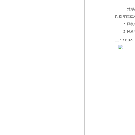
1. 外形
以橡皮或软
2. 风机
3. 风机
二：XBDZ