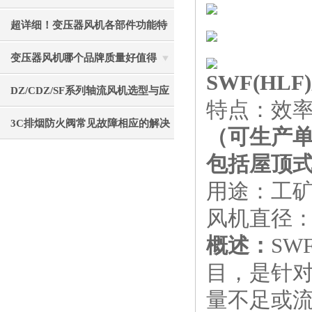
重要的事项分享
超详细！变压器风机各部件功能特
点全分享
变压器风机哪个品牌质量好值得
SWF(H
选？静音节能使用寿命长
DZ/CDZ/SF系列轴流风机选型与应
特点：效
用指南
3C排烟防火阀常见故障相应的解决
（可生产
方法
包括屋顶
用途：工
风机直径：Φ
概述：
SW
目，是针
量不足或