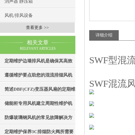
消声器 静压箱
风机/排风设备
查看更多 >>
详细介绍
相关文章
RELEVANT ARTICLES
SWF型混流
定期维护边墙排风机是确保其高效
通风效果的关键
遵循维护要点助您的混流排烟风机
SWF混流
成为真正“风中卫士”
简述DBF(CFZ)变压器风扇的定期维
护保养步骤
储能柜专用风机建立周期性维护机
制的重要性分享
防爆玻璃钢风机的常见故障解决方
法
定期维护保养3C排烟防火阀所需要