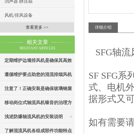
消声器 静压箱
风机/排风设备
查看更多 >>
详细介绍
相关文章
RELEVANT ARTICLES
SFG轴流
定期维护边墙排风机是确保其高效
SF SF
通风效果的关键
遵循维护要点助您的混流排烟风机
式、电机
成为真正“风中卫士”
注意了！正确安装是确保玻璃钢屋
据形式又
顶风机有效性的关键
移动岗位式轴流风机噪音的治理方
法介绍
浅述防爆轴流风机的安装说明
如有需要
了解混流风机各组成部件功能特点