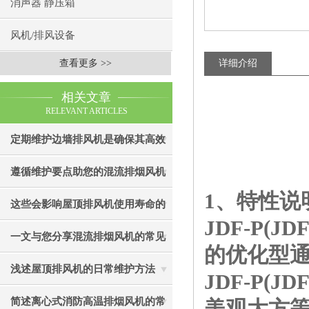
消声器 静压箱
风机/排风设备
查看更多 >>
详细介绍
相关文章
RELEVANT ARTICLES
定期维护边墙排风机是确保其高效
通风效果的关键
遵循维护要点助您的混流排烟风机
1、特性说
成为真正“风中卫士”
这些会影响屋顶排风机使用寿命的
JDF-P(
因素您知道吗？
一文与您分享混流排烟风机的常见
的优化型
故障相应解决方法
浅述屋顶排风机的日常维护方法
JDF-P(
简述离心式消防高温排烟风机的常
美观大方