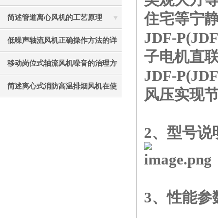
住宅等宁
见故障相应解决方法
简述管道离心风机的工艺原理
JDF-P(
低噪声轴流风机正确操作方法的详
子电机直
细说明
移动岗位式轴流风机噪音的治理方
JDF-P(
法介绍
简述离心式消防高温排烟风机在使
风压实现
用中应注意的要点
2、型号说
3、
性能参