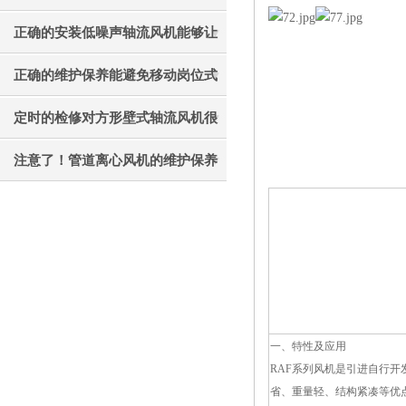
才能更好的使用它
正确的安装低噪声轴流风机能够让
其效果发挥的更好
正确的维护保养能避免移动岗位式
轴流风机被外力破坏
定时的检修对方形壁式轴流风机很
有必要
注意了！管道离心风机的维护保养
工作不能忘
一、特性及应用
RAF系列风机是引进自行
省、重量轻、结构紧凑等优