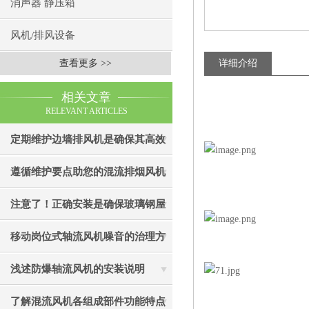
消声器 静压箱
风机/排风设备
查看更多 >>
详细介绍
相关文章
RELEVANT ARTICLES
定期维护边墙排风机是确保其高效
通风效果的关键
遵循维护要点助您的混流排烟风机
成为真正“风中卫士”
注意了！正确安装是确保玻璃钢屋
顶风机有效性的关键
移动岗位式轴流风机噪音的治理方
法介绍
浅述防爆轴流风机的安装说明
了解混流风机各组成部件功能特点