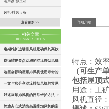
消声器 静压箱
风机/排风设备
查看更多 >>
详细介绍
相关文章
RELEVANT ARTICLES
定期维护边墙排风机是确保其高效
特点：效
通风效果的关键
遵循维护要点助您的混流排烟风机
（可生产
成为真正“风中卫士”
这些会影响屋顶排风机使用寿命的
包括屋顶
因素您知道吗？
一文与您分享混流排烟风机的常见
用途：工
故障相应解决方法
浅述屋顶排风机的日常维护方法
风机直径：Φ
简述离心式消防高温排烟风机的常
概述：
SW