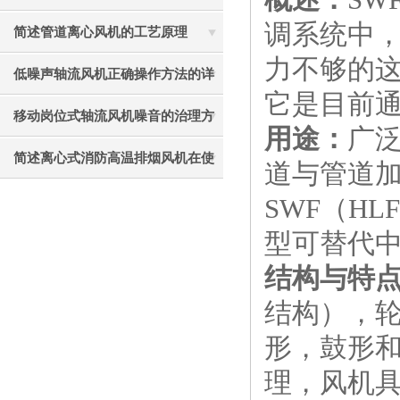
调系统中
见故障相应解决方法
简述管道离心风机的工艺原理
力不够的
低噪声轴流风机正确操作方法的详
它是目前
细说明
移动岗位式轴流风机噪音的治理方
用途：
广
法介绍
简述离心式消防高温排烟风机在使
道与管道加
用中应注意的要点
SWF（HL
型可替代
结构与特
结构），
形，鼓形
理，风机