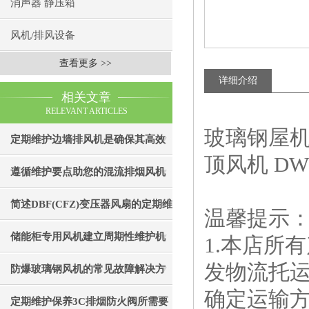
消声器 静压箱
风机/排风设备
查看更多 >>
详细介绍
相关文章
RELEVANT ARTICLES
玻璃钢屋机风
定期维护边墙排风机是确保其高效
顶风机 D
通风效果的关键
遵循维护要点助您的混流排烟风机
成为真正“风中卫士”
简述DBF(CFZ)变压器风扇的定期维
温馨提示
护保养步骤
储能柜专用风机建立周期性维护机
1.本店所
发物流托
制的重要性分享
防爆玻璃钢风机的常见故障解决方
确定运输
法
定期维护保养3C排烟防火阀所需要