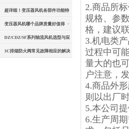
2.商品所
重要的事项分享
超详细！变压器风机各部件功能特
规格、参
点全分享
变压器风机哪个品牌质量好值得
格，建议
选？静音节能使用寿命长
DZ/CDZ/SF系列轴流风机选型与应
3.机电类
过程中可
用指南
3C排烟防火阀常见故障相应的解决
量大的也
方法
户注意，
4.商品外
则以出厂
5.本公司
6.生产周