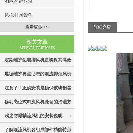
消声器 静压箱
风机/排风设备
查看更多 >>
详细介绍
相关文章
RELEVANT ARTICLES
定期维护边墙排风机是确保其高效
通风效果的关键
遵循维护要点助您的混流排烟风机
成为真正“风中卫士”
注意了！正确安装是确保玻璃钢屋
顶风机有效性的关键
移动岗位式轴流风机噪音的治理方
法介绍
浅述防爆轴流风机的安装说明
了解混流风机各组成部件功能特点