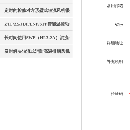
常用邮箱：
实用操作技巧分享
定时的检修对方形壁式轴流风机很
有必要
ZTF/ZS/JDF/LNF/STF智能温控轴
省份：
流风机介绍
长时间使用SWF（HL3-2A）混流
详细地址：
风机后要注意清理
及时解决轴流式消防高温排烟风机
补充说明：
故障是确保生命通道畅通的核心保
障
验证码：