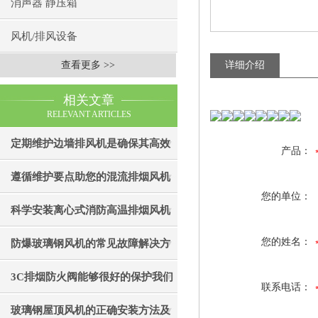
消声器 静压箱
风机/排风设备
查看更多 >>
详细介绍
相关文章
RELEVANT ARTICLES
定期维护边墙排风机是确保其高效
产品：
通风效果的关键
遵循维护要点助您的混流排烟风机
您的单位：
成为真正“风中卫士”
科学安装离心式消防高温排烟风机
是实现精准布防的关键
您的姓名：
防爆玻璃钢风机的常见故障解决方
法
3C排烟防火阀能够很好的保护我们
联系电话：
的生命财产安全
玻璃钢屋顶风机的正确安装方法及