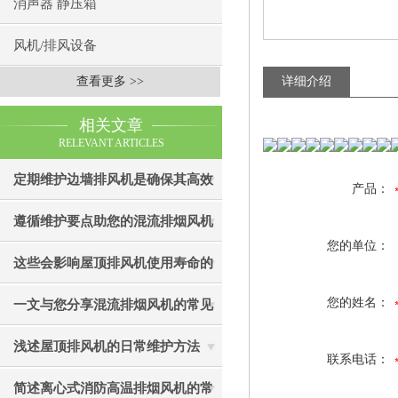
消声器 静压箱
风机/排风设备
查看更多 >>
详细介绍
相关文章
RELEVANT ARTICLES
定期维护边墙排风机是确保其高效
产品：
通风效果的关键
遵循维护要点助您的混流排烟风机
您的单位：
成为真正“风中卫士”
这些会影响屋顶排风机使用寿命的
因素您知道吗？
您的姓名：
一文与您分享混流排烟风机的常见
故障相应解决方法
浅述屋顶排风机的日常维护方法
联系电话：
简述离心式消防高温排烟风机的常