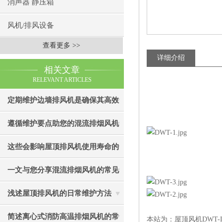
消声器 静压箱
风机/排风设备
查看更多 >>
详细介绍
相关文章
RELEVANT ARTICLES
定期维护边墙排风机是确保其高效
通风效果的关键
遵循维护要点助您的混流排烟风机
成为真正“风中卫士”
这些会影响屋顶排风机使用寿命的
因素您知道吗？
一文与您分享混流排烟风机的常见
故障相应解决方法
浅述屋顶排风机的日常维护方法
简述离心式消防高温排烟风机的常
本站为：屋顶风机DWT-