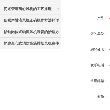
见故障相应解决方法
简述管道离心风机的工艺原理
产品：
低噪声轴流风机正确操作方法的详
细说明
移动岗位式轴流风机噪音的治理方
您的单位：
法介绍
简述离心式消防高温排烟风机在使
您的姓名：
用中应注意的要点
联系电话：
常用邮箱：
省份：