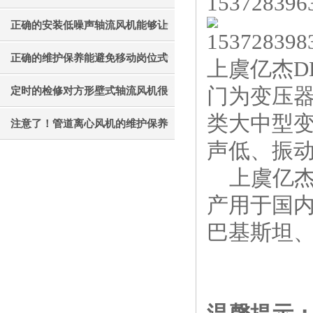
才能更好的使用它
正确的安装低噪声轴流风机能够让
其效果发挥的更好
正确的维护保养能避免移动岗位式
上虞亿杰D
轴流风机被外力破坏
门为变压
定时的检修对方形壁式轴流风机很
类大中型
有必要
注意了！管道离心风机的维护保养
声低、振
工作不能忘
上虞亿杰D
产用于国内
巴基斯坦