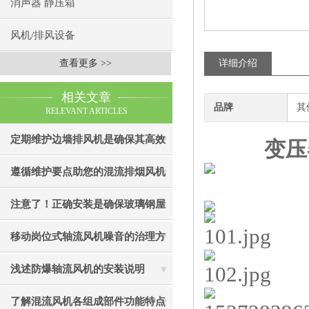
消声器 静压箱
风机/排风设备
查看更多 >>
详细介绍
相关文章
品牌
其
RELEVANT ARTICLES
定期维护边墙排风机是确保其高效
变压
通风效果的关键
遵循维护要点助您的混流排烟风机
成为真正“风中卫士”
注意了！正确安装是确保玻璃钢屋
顶风机有效性的关键
移动岗位式轴流风机噪音的治理方
法介绍
浅述防爆轴流风机的安装说明
了解混流风机各组成部件功能特点