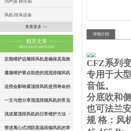
消声器 静压箱
风机/排风设备
查看更多 >>
详细介绍
相关文章
RELEVANT ARTICLES
定期维护边墙排风机是确保其高效
CFZ系列
专用于大
通风效果的关键
遵循维护要点助您的混流排烟风机
音低。
成为真正“风中卫士”
这些会影响屋顶排风机使用寿命的
分底吹和侧
因素您知道吗？
一文与您分享混流排烟风机的常见
也可法兰安
故障相应解决方法
浅述屋顶排风机的日常维护方法
规 格：风机直
简述离心式消防高温排烟风机的常