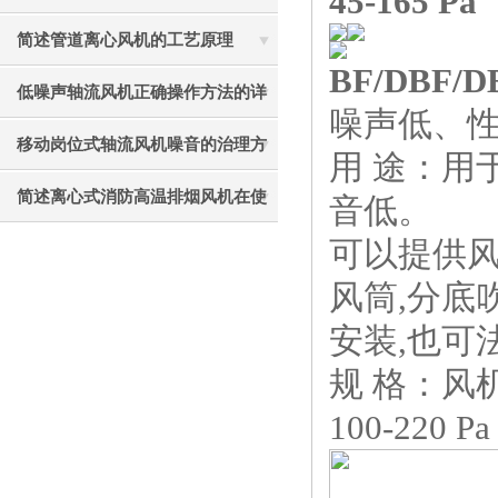
45-165 Pa
见故障相应解决方法
简述管道离心风机的工艺原理
BF/DBF
低噪声轴流风机正确操作方法的详
噪声低、
细说明
移动岗位式轴流风机噪音的治理方
用 途：用
法介绍
简述离心式消防高温排烟风机在使
音低。
可以提供
用中应注意的要点
风筒,分底
安装,也可
规 格：风机直
100-220 Pa