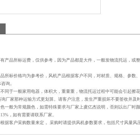
杰所有产品所标运费，仅供参考，因为产品都是大件，一般发物流托运，或
杰商品所标价格均为参考价，风机产品根据客户不同，对材质、规格、参数
体咨询。
产品不同于一般家用电器，体积大，重量重，物流托运过程中可能会引起擦
咨询厂家那种运输方式更划算。请客户注意，发生严重损坏不要签收并及
形颜色一般为常规颜色，如需特殊要求与厂家上虞亿杰说明，否则以出厂时
供13%，如有需要请联系厂家。
期需根据客户采购数量来定， 采购时请提供风机参数要求，包括尺寸风量风