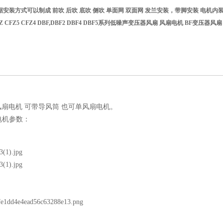
安装方式可以制成 前吹 后吹 底吹 侧吹 单面网 双面网 发兰安装，带脚安装 电机
 CFZ5 CFZ4 DBF,DBF2 DBF4 DBF5系列低噪声变压器风扇 风扇电机 BF
风扇电机 可带导风筒 也可单风扇电机。
电机参数：