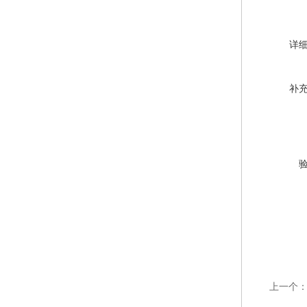
详
补
上一个