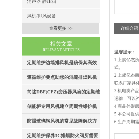
消声器 静压箱
风机/排风设备
查看更多 >>
详细介绍
相关文章
RELEVANT ARTICLES
温馨提示：
1.上虞亿
定期维护边墙排风机是确保其高效
式。
2.上虞亿
通风效果的关键
遵循维护要点助您的混流排烟风机
联系厂家具
3.机电类
成为真正“风中卫士”
简述DBF(CFZ)变压器风扇的定期维
运输，可以
护保养步骤
储能柜专用风机建立周期性维护机
4.商品外
5.本公司提
制的重要性分享
防爆玻璃钢风机的常见故障解决方
6.生产周
法
定期维护保养3C排烟防火阀所需要