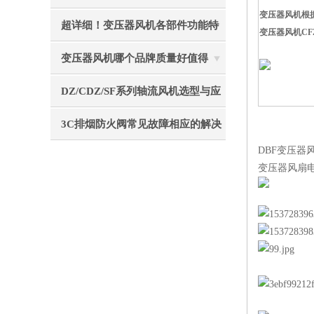
变压器风机根据
重要的事项分享
超详细！变压器风机各部件功能特
变压器风机CFZ
点全分享
变压器风机哪个品牌质量好值得
选？静音节能使用寿命长
DZ/CDZ/SF系列轴流风机选型与应
用指南
3C排烟防火阀常见故障相应的解决
DBF变压器
方法
变压器风扇