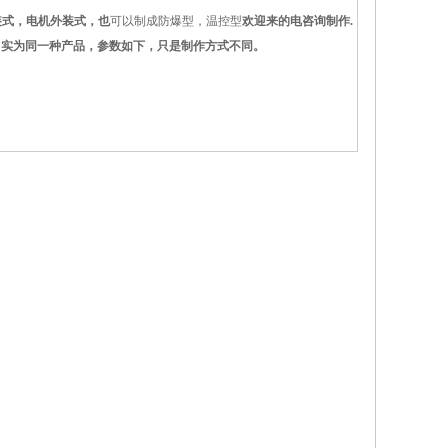
内装式，电机外装式，也
可以制成防爆型，温控型
欢迎来的电咨询制作.
变压器风扇 实为同一种产品，参数如下，只是制作方式不同。