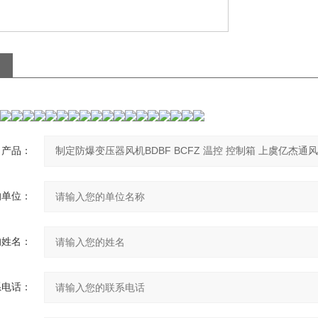
产品：
的单位：
的姓名：
系电话：