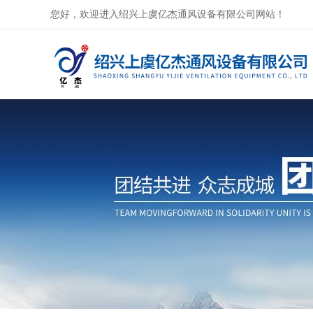
您好，欢迎进入绍兴上虞亿杰通风设备有限公司网站！