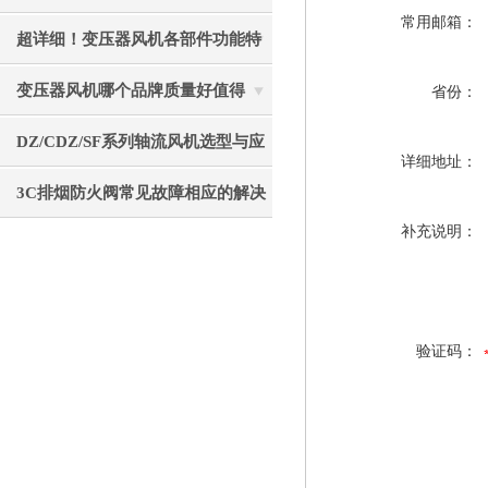
常用邮箱：
重要的事项分享
超详细！变压器风机各部件功能特
点全分享
变压器风机哪个品牌质量好值得
省份：
选？静音节能使用寿命长
DZ/CDZ/SF系列轴流风机选型与应
详细地址：
用指南
3C排烟防火阀常见故障相应的解决
补充说明：
方法
验证码：