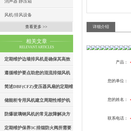
消声器 静压箱
风机/排风设备
查看更多 >>
详细介绍
相关文章
RELEVANT ARTICLES
定期维护边墙排风机是确保其高效
产品：
通风效果的关键
遵循维护要点助您的混流排烟风机
您的单位：
成为真正“风中卫士”
简述DBF(CFZ)变压器风扇的定期维
护保养步骤
您的姓名：
储能柜专用风机建立周期性维护机
制的重要性分享
防爆玻璃钢风机的常见故障解决方
联系电话：
法
定期维护保养3C排烟防火阀所需要