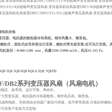
风扇
变压器风机吹风装置
DBF2 DBF(CFZ)-
9Q6
低噪声变压器风扇
变压器
BF(CFZ)-
9Q8
低噪声变压器风扇
变压器风机吹风装置
DBF2-9Q8
低噪声变
变压器风机吹风装置
DBF2 DBF(CFZ)-
9Q12
低噪声变压器风扇
变压器风机
扇电机价格
器、电抗器的散热器冷却系统。相对风量大、噪音低。
吹式，底吹式由导风筒法兰安装，侧吹式带支架安装,也可法兰安装
：Φ400-1200 mm，风量3100-35000 m3/h，风压45-165 Pa
Q8 5Q6 5Q8 6Q8 6Q6 6.3Q8 7Q6TH
DBF/DB2系列变压器风扇（风扇电机）
能稳定、效率高、运行可靠、寿命长。
于大型变压器、电抗器的冷却器散热，相对风压高、噪音低。
扇和电机，导风筒由冷却器厂家自行焊接。也可带导风筒,分底吹和侧吹
体可安客户安装方式定制.