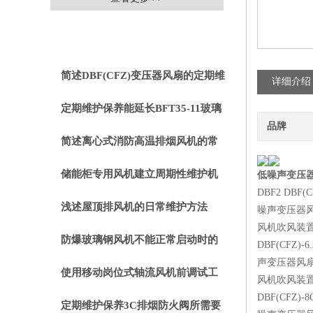
相关文章
RELEVANT ARTICLES
简述DBF(CFZ)变压器风扇的定期维
详细介绍
护保养步骤
定期维护保养能延长BFT35-11玻璃
品牌
钢轴流风机的使用寿命
简述离心式消防高温排烟风机的常
见故障相应解决方法
储能柜专用风机建立周期性维护机
低噪声变压
DBF2 DBF(C
制的重要性分享
浅述屋顶排风机的日常维护方法
噪声变压器
风机吹风装
防爆玻璃钢风机不能正常启动时的
DBF(CFZ)-
6
声变压器风
处理方法分享
使用移动岗位式轴流风机前调试工
风机吹风装
DBF(CFZ)-
8
作别忘了
定期维护保养3C排烟防火阀所需要