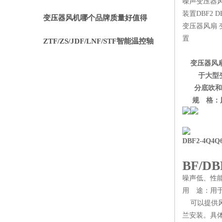
噪声变压器
装置
DBF2 D
重要的事项分享
变压器风机哪个品牌质量好值得
变压器风扇
置
选？静音节能使用寿命长
ZTF/ZS/JDF/LNF/STF智能温控轴
流风机介绍
变压器风
于大型变压
分底吹和侧
规 格：风机直径
DBF2-4Q4Q6
BF/
噪声低、性
用 途：用
可以提供风
兰安装。具