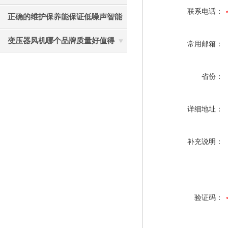
联系电话：
机轴温过高的因素要避免
正确的维护保养能保证低噪声智能
温控轴流风机的高效运行
变压器风机哪个品牌质量好值得
常用邮箱：
选？静音节能使用寿命长
省份：
详细地址：
补充说明：
验证码：