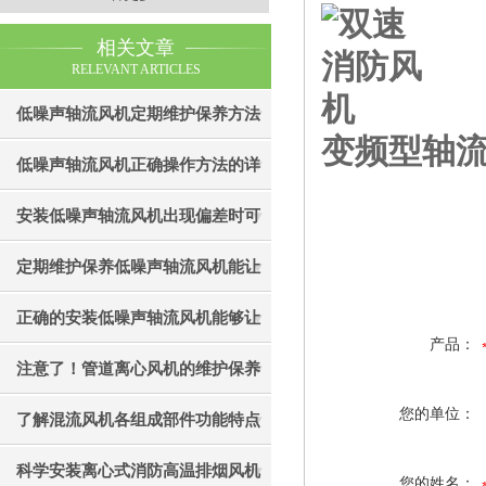
相关文章
RELEVANT ARTICLES
低噪声轴流风机定期维护保养方法
变频型轴
的简要介绍
低噪声轴流风机正确操作方法的详
细说明
安装低噪声轴流风机出现偏差时可
通过以下方法处理
定期维护保养低噪声轴流风机能让
其运行更加稳定
正确的安装低噪声轴流风机能够让
产品：
其效果发挥的更好
注意了！管道离心风机的维护保养
您的单位：
工作不能忘
了解混流风机各组成部件功能特点
才能更好的使用它
科学安装离心式消防高温排烟风机
您的姓名：