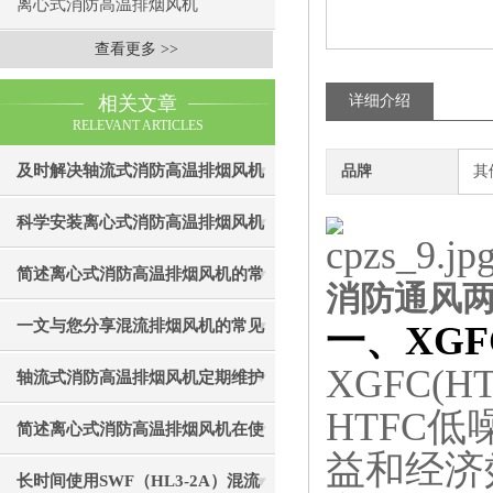
离心式消防高温排烟风机
查看更多 >>
相关文章
详细介绍
RELEVANT ARTICLES
及时解决轴流式消防高温排烟风机
品牌
其
故障是确保生命通道畅通的核心保
科学安装离心式消防高温排烟风机
障
是实现精准布防的关键
简述离心式消防高温排烟风机的常
消防通风
见故障相应解决方法
一文与您分享混流排烟风机的常见
一、XGF
XGFC(
故障相应解决方法
轴流式消防高温排烟风机定期维护
HTFC
保养方法的重要步骤分享
简述离心式消防高温排烟风机在使
益和经济
用中应注意的要点
长时间使用SWF（HL3-2A）混流