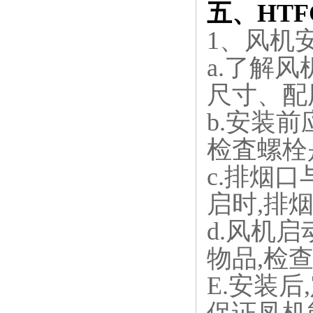
五、HT
1、风机
a.了解
尺寸、配
b.安装
检査螺栓
c.排烟
启时,排
d.风机
物品,检
E.安装