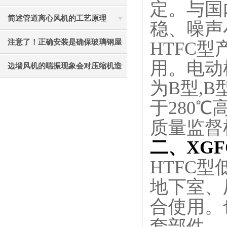
定。与国
风机后要注意清理
简述管道离心风机的工艺原理
稳、噪声
注意了！正确安装是确保玻璃钢屋
HTFC
用。电动
顶风机有效性的关键
边墙风机的喘振现象会对压缩机造
为B型,
成的损害介绍
于280
质量监督
二、XGF
HTFC
地下室、
合使用。
套部件。