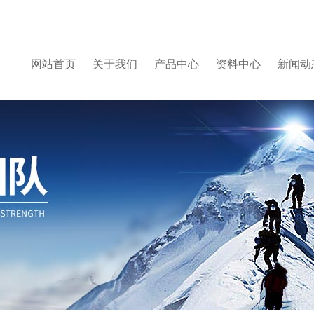
网站首页
关于我们
产品中心
资料中心
新闻动