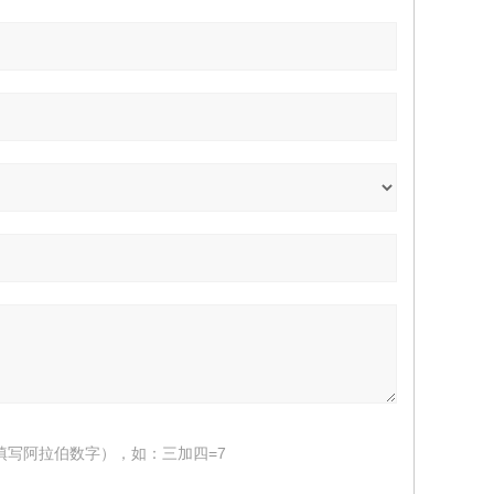
填写阿拉伯数字），如：三加四=7