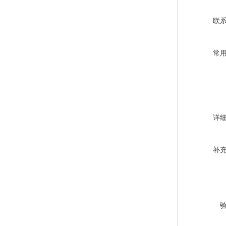
联
常
详
补