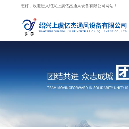
您好，欢迎进入绍兴上虞亿杰通风设备有限公司网站！