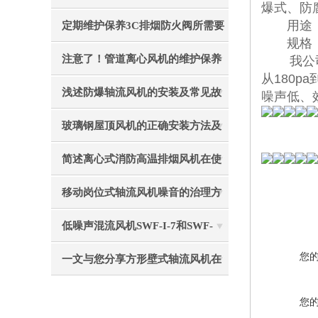
爆式、防
轴流风机被外力破坏
用途：
定期维护保养3C排烟防火阀所需要
规格：风机
重要的事项分享
注意了！管道离心风机的维护保养
我公司生产
从180p
工作不能忘
浅述防爆轴流风机的安装及常见故
噪声低、
障解决方法
玻璃钢屋顶风机的正确安装方法及
实用操作技巧分享
简述离心式消防高温排烟风机在使
用中应注意的要点
移动岗位式轴流风机噪音的治理方
法介绍
低噪声混流风机SWF-I-7和SWF-
您
III-7是什么意思
一文与您分享方形壁式轴流风机在
密封性上采取的措施
您