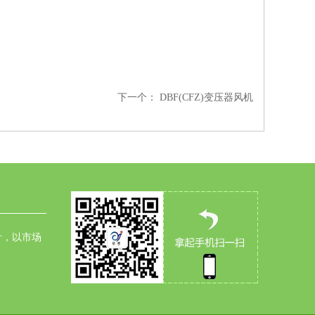
下一个：
DBF(CFZ)变压器风机
针，以市场